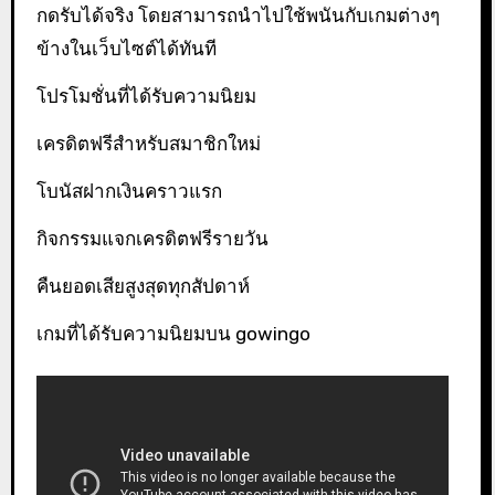
กดรับได้จริง โดยสามารถนำไปใช้พนันกับเกมต่างๆ
ข้างในเว็บไซต์ได้ทันที
โปรโมชั่นที่ได้รับความนิยม
เครดิตฟรีสำหรับสมาชิกใหม่
โบนัสฝากเงินคราวแรก
กิจกรรมแจกเครดิตฟรีรายวัน
คืนยอดเสียสูงสุดทุกสัปดาห์
เกมที่ได้รับความนิยมบน gowingo