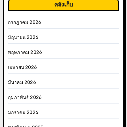
คลังเก็บ
กรกฎาคม 2026
มิถุนายน 2026
พฤษภาคม 2026
เมษายน 2026
มีนาคม 2026
กุมภาพันธ์ 2026
มกราคม 2026