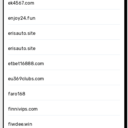
ek4567.com
enjoy24.fun
erisauto.site
erisauto.site
etbet16888.com
eu369clubs.com
faro168
finnivips.com
fiwdee.win