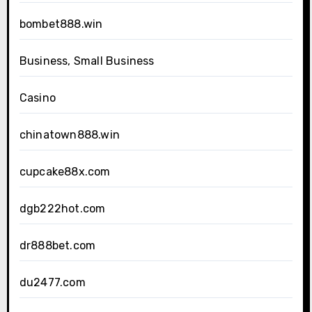
bombet888.win
Business, Small Business
Casino
chinatown888.win
cupcake88x.com
dgb222hot.com
dr888bet.com
du2477.com