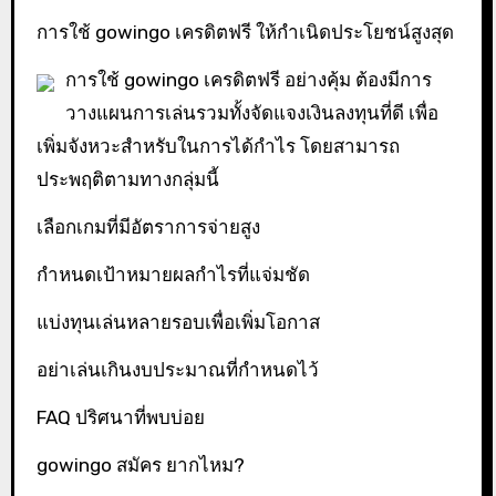
การใช้ gowingo เครดิตฟรี ให้กำเนิดประโยชน์สูงสุด
การใช้ gowingo เครดิตฟรี อย่างคุ้ม ต้องมีการ
วางแผนการเล่นรวมทั้งจัดแจงเงินลงทุนที่ดี เพื่อ
เพิ่มจังหวะสำหรับในการได้กำไร โดยสามารถ
ประพฤติตามทางกลุ่มนี้
เลือกเกมที่มีอัตราการจ่ายสูง
กำหนดเป้าหมายผลกำไรที่แจ่มชัด
แบ่งทุนเล่นหลายรอบเพื่อเพิ่มโอกาส
อย่าเล่นเกินงบประมาณที่กำหนดไว้
FAQ ปริศนาที่พบบ่อย
gowingo สมัคร ยากไหม?