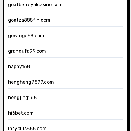
goatbetroyalcasino.com
goatza888fin.com
gowingo88.com
grandufa99.com
happy168
hengheng9899.com
hengjing168
hi6bet.com
infyplus888.com