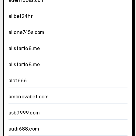
aden168ss.com
allbet24hr
allone745s.com
allstar168.me
allstar168.me
alot666
ambnovabet.com
asb9999.com
audi688.com