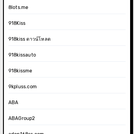
8lots.me
918Kiss
918kiss ดาวน์โหลด
918kissauto
918kissme
9kpluss.com
ABA
ABAGroup2