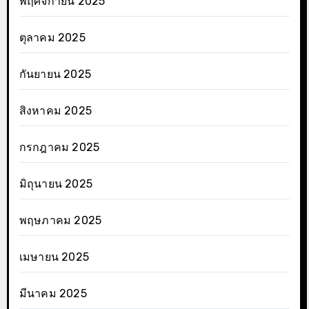
พฤศจิกายน 2025
ตุลาคม 2025
กันยายน 2025
สิงหาคม 2025
กรกฎาคม 2025
มิถุนายน 2025
พฤษภาคม 2025
เมษายน 2025
มีนาคม 2025