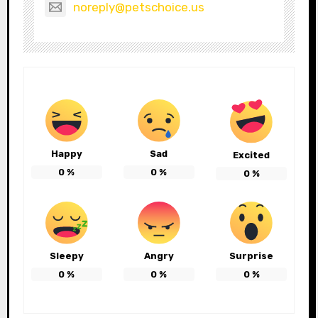
noreply@petschoice.us
Happy
Sad
Excited
0
%
0
%
0
%
Sleepy
Angry
Surprise
0
%
0
%
0
%