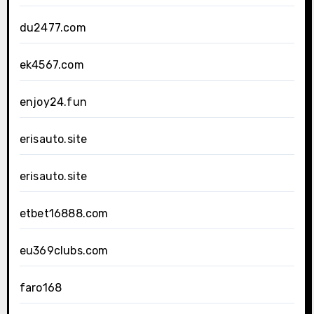
du2477.com
ek4567.com
enjoy24.fun
erisauto.site
erisauto.site
etbet16888.com
eu369clubs.com
faro168