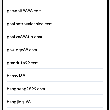
gamehit8888.com
goatbetroyalcasino.com
goatza888fin.com
gowingo88.com
grandufa99.com
happy168
hengheng9899.com
hengjing168