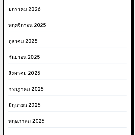
มกราคม 2026
พฤศจิกายน 2025
ตุลาคม 2025
กันยายน 2025
สิงหาคม 2025
กรกฎาคม 2025
มิถุนายน 2025
พฤษภาคม 2025