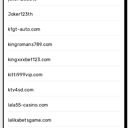
Joker123th
k1gt-auto.com
kingromans789.com
kingxxxbet123.com
kitti999vip.com
ktv4sd.com
lala55-casino.com
lalikabetsgame.com