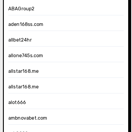
ABAGroup2
aden168ss.com
allbet24hr
allone745s.com
allstar168.me
allstar168.me
alot666
ambnovabet.com