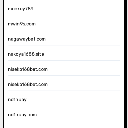
monkey789
mwin9s.com
nagawaybet.com
nakoya1688.site
niseko168bet.com
niseko168bet.com
no1huay
no1huay.com