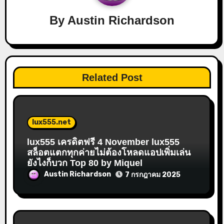
By
Austin Richardson
Related Post
lux555.net
lux555 เครดิตฟรี 4 November lux555
สล็อตแตกทุกค่ายไม่ต้องโหลดแอปเพิ่มเล่น
ยังไงก็บวก Top 80 by Miquel
Austin Richardson
7 กรกฎาคม 2025