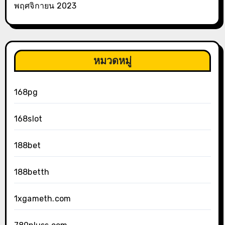
พฤศจิกายน 2023
หมวดหมู่
168pg
168slot
188bet
188betth
1xgameth.com