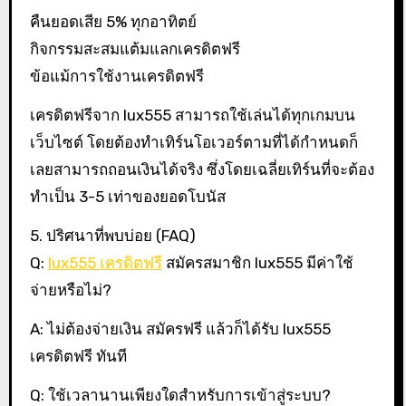
คืนยอดเสีย 5% ทุกอาทิตย์
กิจกรรมสะสมแต้มแลกเครดิตฟรี
ข้อแม้การใช้งานเครดิตฟรี
เครดิตฟรีจาก lux555 สามารถใช้เล่นได้ทุกเกมบน
เว็บไซต์ โดยต้องทำเทิร์นโอเวอร์ตามที่ได้กำหนดก็
เลยสามารถถอนเงินได้จริง ซึ่งโดยเฉลี่ยเทิร์นที่จะต้อง
ทำเป็น 3-5 เท่าของยอดโบนัส
5. ปริศนาที่พบบ่อย (FAQ)
Q:
lux555 เครดิตฟรี
สมัครสมาชิก lux555 มีค่าใช้
จ่ายหรือไม่?
A: ไม่ต้องจ่ายเงิน สมัครฟรี แล้วก็ได้รับ lux555
เครดิตฟรี ทันที
Q: ใช้เวลานานเพียงใดสำหรับการเข้าสู่ระบบ?