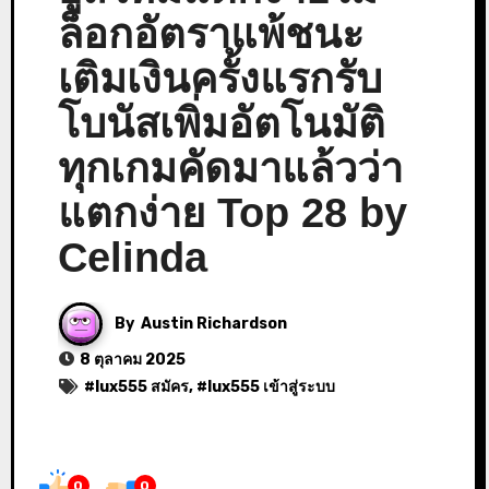
ล็อกอัตราแพ้ชนะ
เติมเงินครั้งแรกรับ
โบนัสเพิ่มอัตโนมัติ
ทุกเกมคัดมาแล้วว่า
แตกง่าย Top 28 by
Celinda
By
Austin Richardson
8 ตุลาคม 2025
#
lux555 สมัคร
, #
lux555 เข้าสู่ระบบ
0
0