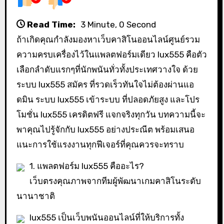
Read Time:
3 Minute, 0 Second
ถ้าเกิดคุณกำลังมองหาเว็บคาสิโนออนไลน์ศูนย์รวม
ความครบเครื่องไว้ในแพลตฟอร์มเดียว lux555 คือตัว
เลือกลำดับแรกๆที่นักพนันทั่วทั้งประเทศวางใจ ด้วย
ระบบ lux555 สมัคร ที่รวดเร็วทันใจไม่ต้องผ่านแอ
ดมิน ระบบ lux555 เข้าระบบ ที่ปลอดภัยสูง และโปร
โมชั่น lux555 เครดิตฟรี แจกจริงทุกวัน บทความนี้จะ
พาคุณไปรู้จักกับ lux555 อย่างประณีต พร้อมเสนอ
แนะการใช้แรงงานทุกฟีเจอร์ที่คุณควรจะทราบ
1. แพลตฟอร์ม lux555 คืออะไร?
เว็บตรงคุณภาพจากทีมผู้พัฒนาเกมคาสิโนระดับ
นานาชาติ
lux555 เป็นเว็บพนันออนไลน์ที่ให้บริการทั้ง