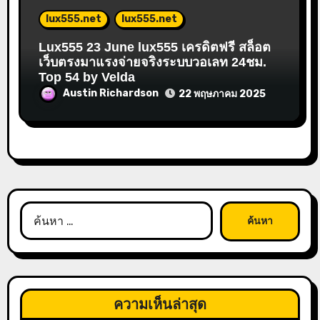
lux555.net
lux555.net
Lux555 23 June lux555 เครดิตฟรี สล็อต
เว็บตรงมาแรงจ่ายจริงระบบวอเลท 24ชม.
Top 54 by Velda
Austin Richardson
22 พฤษภาคม 2025
ค้นหา
สำหรับ:
ความเห็นล่าสุด