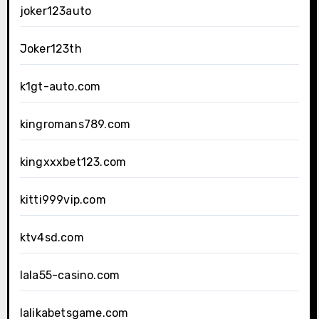
joker123auto
Joker123th
k1gt-auto.com
kingromans789.com
kingxxxbet123.com
kitti999vip.com
ktv4sd.com
lala55-casino.com
lalikabetsgame.com