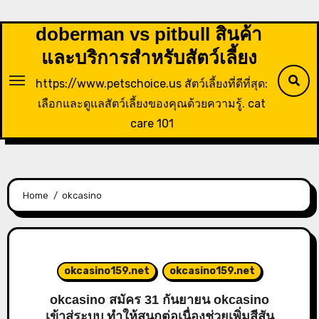
Skip
to
doberman vs pitbull สินค้า
content
และบริการสำหรับสัตว์เลี้ยง
https://www.petschoice.us สัตว์เลี้ยงที่ดีที่สุด:
เลือกและดูแลสัตว์เลี้ยงของคุณด้วยความรู้. cat
care 101
Home
okcasino
okcasino159.net
okcasino159.net
okcasino สมัคร 31 กันยายน okcasino
เข้าสู่ระบบ ทำให้สนุกต่อเนื่องช่วยเพิ่มสีสัน