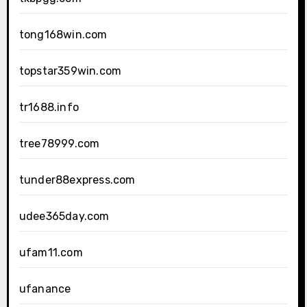
tong168win.com
topstar359win.com
tr1688.info
tree78999.com
tunder88express.com
udee365day.com
ufam11.com
ufanance