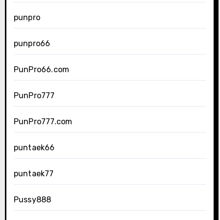
punpro
punpro66
PunPro66.com
PunPro777
PunPro777.com
puntaek66
puntaek77
Pussy888