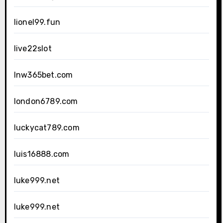
lionel99.fun
live22slot
lnw365bet.com
london6789.com
luckycat789.com
luis16888.com
luke999.net
luke999.net