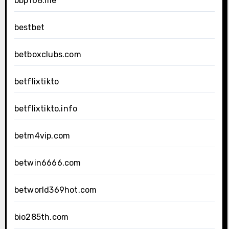
bbp168.me
bestbet
betboxclubs.com
betflixtikto
betflixtikto.info
betm4vip.com
betwin6666.com
betworld369hot.com
bio285th.com