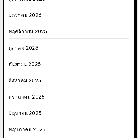
มกราคม 2026
พฤศจิกายน 2025
ตุลาคม 2025
กันยายน 2025
สิงหาคม 2025
กรกฎาคม 2025
มิถุนายน 2025
พฤษภาคม 2025