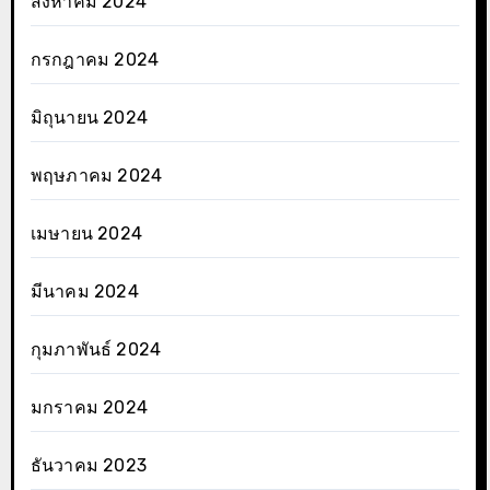
สิงหาคม 2024
กรกฎาคม 2024
มิถุนายน 2024
พฤษภาคม 2024
เมษายน 2024
มีนาคม 2024
กุมภาพันธ์ 2024
มกราคม 2024
ธันวาคม 2023