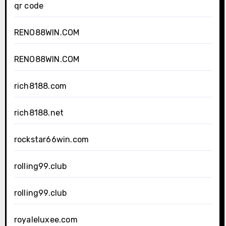
qr code
RENO88WIN.COM
RENO88WIN.COM
rich8188.com
rich8188.net
rockstar66win.com
rolling99.club
rolling99.club
royaleluxee.com