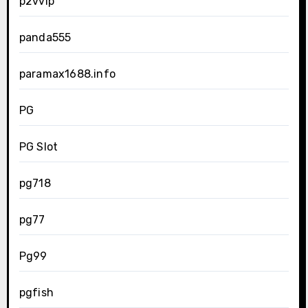
p2vvip
panda555
paramax1688.info
PG
PG Slot
pg718
pg77
Pg99
pgfish