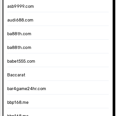
asb9999.com
audi688.com
ba88th.com
ba88th.com
babet555.com
Baccarat
bar4game24hr.com
bbp168.me