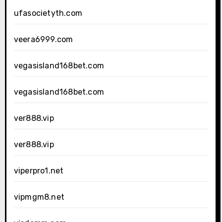
ufasocietyth.com
veera6999.com
vegasisland168bet.com
vegasisland168bet.com
ver888.vip
ver888.vip
viperpro1.net
vipmgm8.net